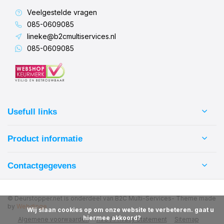
Veelgestelde vragen
085-0609085
lineke@b2cmultiservices.nl
085-0609085
Usefull links
Product informatie
Contactgegevens
© Deurstopper.net is onderdeel van B2C Multi-Services
- Theme made
by
Webdinge
            Wij slaan cookies op om onze website te verbeteren. gaat u 
hiermee akkoord?

Algemene voorwaarden
AVG / Privacy Statement
Sitemap