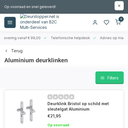
Op voorraad en snel geleverd!
0
evering vanaf € 99,00
Telefonische helpdesk
Advies op maat
Terug
Aluminium deurklinken
Filters
Deurklink Bristol op schild met
sleutelgat Aluminium
€21,95
Op voorraad