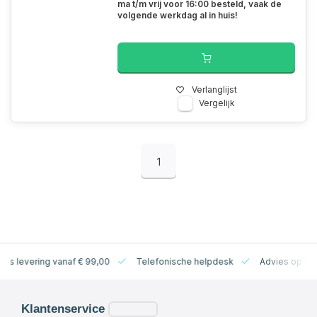
ma t/m vrij voor 16:00 besteld, vaak de
volgende werkdag al in huis!
Verlanglijst
Vergelijk
1
levering vanaf € 99,00
Telefonische helpdesk
Advies op maat
Klantenservice