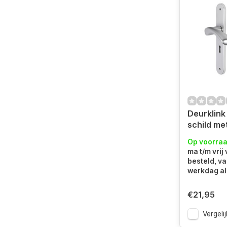
Deurklink 
schild met sleutelgat
Aluminiu
Op voorra
ma t/m vrij
besteld, v
werkdag al 
€21,95
Vergelij