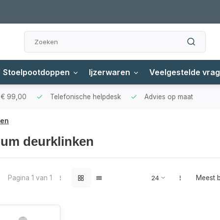
Stoelpootdoppen
Ijzerwaren
Veelgestelde vra
f € 99,00
Telefonische helpdesk
Advies op maat
ken
ium deurklinken
Pagina 1 van 1
Meest 