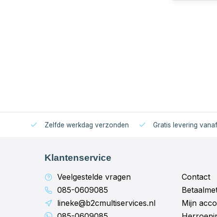
Zelfde werkdag verzonden
Gratis levering vana
Klantenservice
Veelgestelde vragen
Contact
085-0609085
Betaalme
lineke@b2cmultiservices.nl
Mijn acco
085-0609085
Herroepi