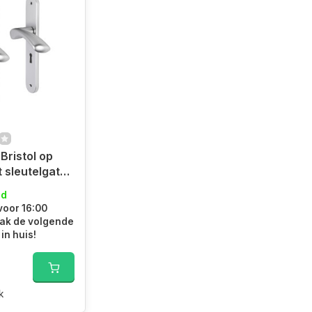
Bristol op
m
ad
 voor 16:00
aak de volgende
in huis!
k