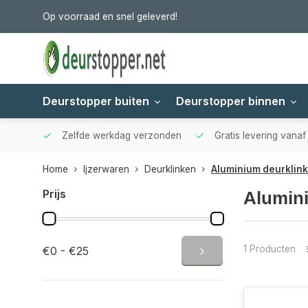
Op voorraad en snel geleverd!
Deurstopper buiten
Deurstopper binnen
Zelfde werkdag verzonden
Gratis levering vana
Home
Ijzerwaren
Deurklinken
Aluminium deurklin
Prijs
Alumin
1 Producten
€0 - €25