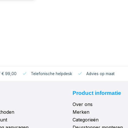
f € 99,00
Telefonische helpdesk
Advies op maat
Product informatie
Over ons
thoden
Merken
unt
Categorieën
ng aanvragen
Deurstopper monteren