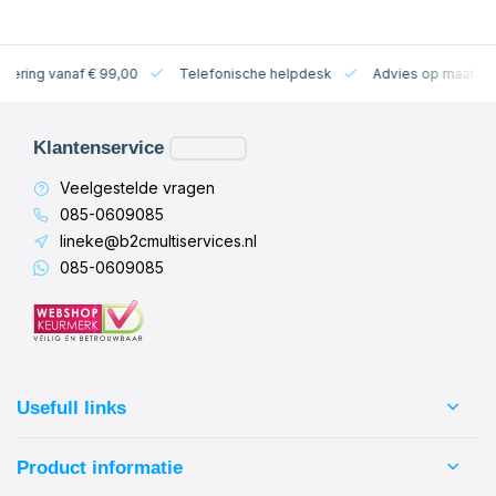
levering vanaf € 99,00
Telefonische helpdesk
Advies op maat
Klantenservice
Veelgestelde vragen
085-0609085
lineke@b2cmultiservices.nl
085-0609085
Usefull links
Product informatie