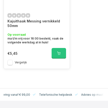
Kajuithaak Messing vernikkeld
50mm
Op voorraad
ma t/m vrij voor 16:00 besteld, vaak de
volgende werkdag al in huis!
€5,45
Vergelijk
levering vanaf € 99,00
Telefonische helpdesk
Advies op maat