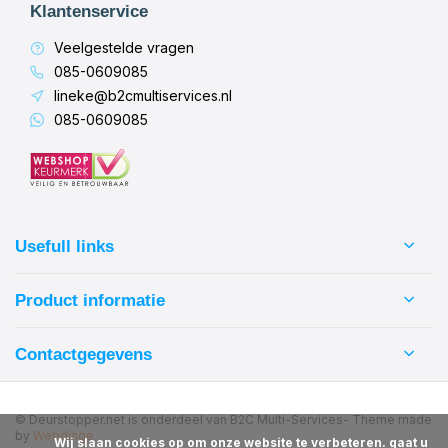
Klantenservice
Veelgestelde vragen
085-0609085
lineke@b2cmultiservices.nl
085-0609085
Usefull links
Product informatie
Contactgegevens
© Deurstopper.net is onderdeel van B2C Multi-Services
- Theme made
by
Webdinge
            Wij slaan cookies op om onze website te verbeteren. gaat u 