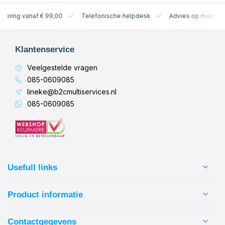
levering vanaf € 99,00
Telefonische helpdesk
Advies op maat
Klantenservice
Veelgestelde vragen
085-0609085
lineke@b2cmultiservices.nl
085-0609085
Usefull links
Product informatie
Contactgegevens