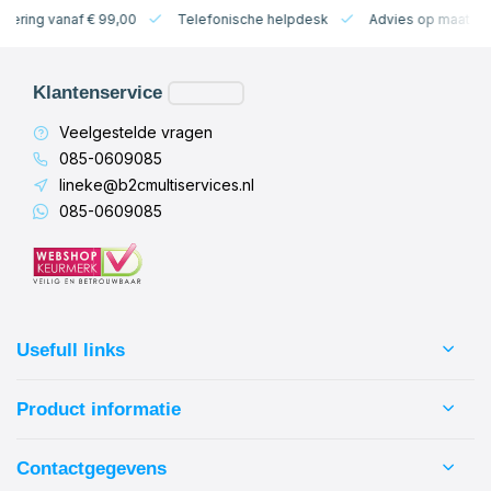
levering vanaf € 99,00
Telefonische helpdesk
Advies op maat
Klantenservice
Veelgestelde vragen
085-0609085
lineke@b2cmultiservices.nl
085-0609085
Usefull links
Product informatie
Contactgegevens