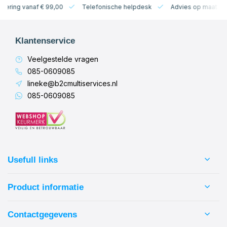
levering vanaf € 99,00
Telefonische helpdesk
Advies op maat
Klantenservice
Veelgestelde vragen
085-0609085
lineke@b2cmultiservices.nl
085-0609085
Usefull links
Product informatie
Contactgegevens