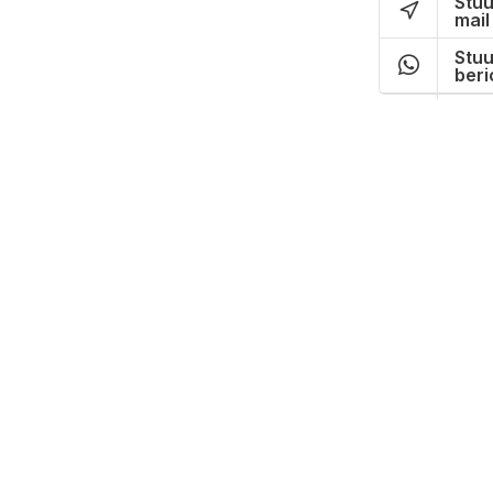
Stuu
mail
Stuu
beri