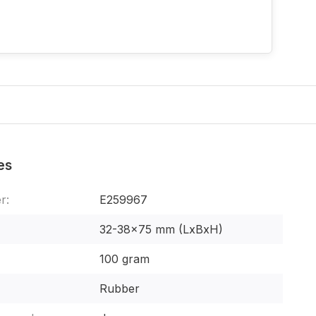
es
r:
E259967
32-38x75 mm (LxBxH)
100 gram
Rubber