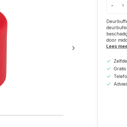
-
Deurbuff
deurbufer
beschadig
door midd
Lees me
Zelfd
Gratis
Telef
Advie