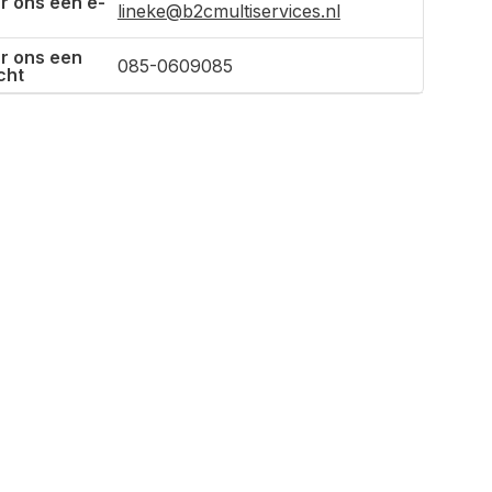
r ons een e-
lineke@b2cmultiservices.nl
r ons een
085-0609085
cht