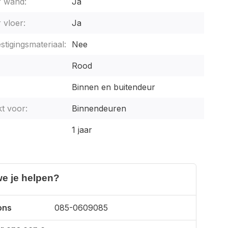
r wand:
Ja
 vloer:
Ja
stigingsmateriaal:
Nee
Rood
Binnen en buitendeur
t voor:
Binnendeuren
1 jaar
e je helpen?
ons
085-0609085