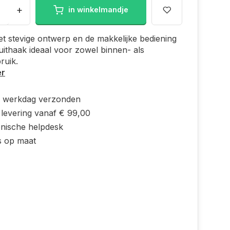
+
in winkelmandje
et stevige ontwerp en de makkelijke bediening
juithaak ideaal voor zowel binnen- als
ruik.
er
e werkdag verzonden
 levering vanaf € 99,00
onische helpdesk
s op maat