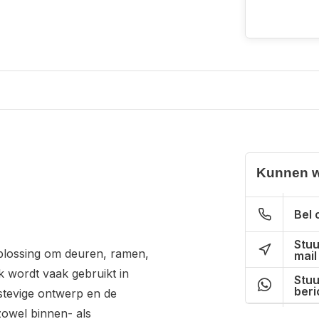
Kunnen w
Bel 
Stuu
plossing om deuren, ramen,
mail
k wordt vaak gebruikt in
Stuu
beri
stevige ontwerp en de
zowel binnen- als