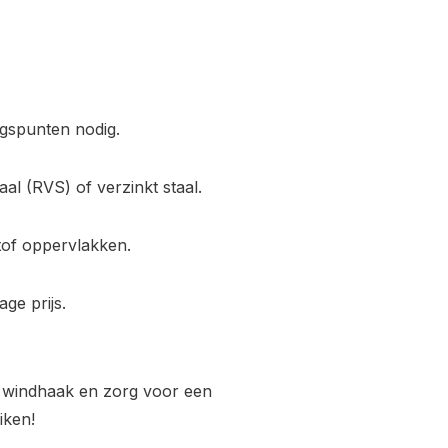
ngspunten nodig.
al (RVS) of verzinkt staal.
tof oppervlakken.
ge prijs.
f windhaak en zorg voor een
iken!