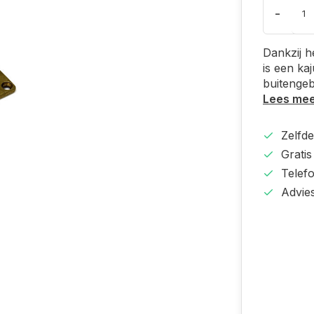
-
Dankzij h
is een ka
buitengeb
Lees me
Zelfd
Gratis
Telef
Advie