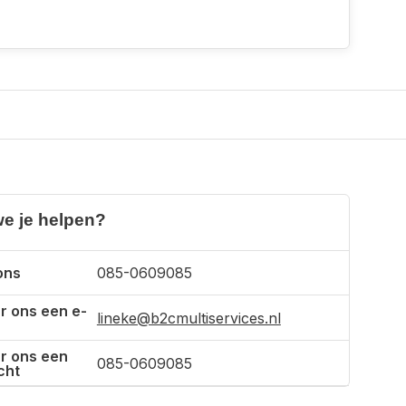
e je helpen?
ons
085-0609085
r ons een e-
lineke@b2cmultiservices.nl
r ons een
085-0609085
cht