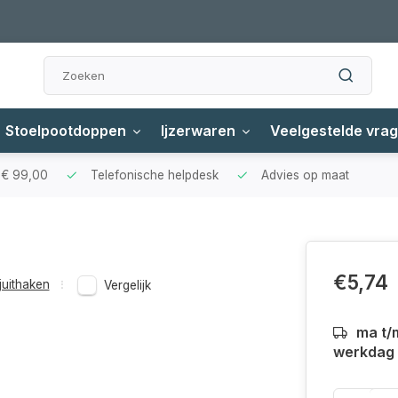
Stoelpootdoppen
Ijzerwaren
Veelgestelde vra
f € 99,00
Telefonische helpdesk
Advies op maat
€5,74
juithaken
Vergelijk
ma t/
werkdag a