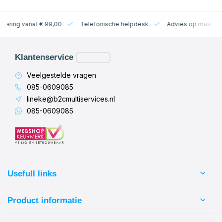
levering vanaf € 99,00
Telefonische helpdesk
Advies op maat
Klantenservice
Veelgestelde vragen
085-0609085
lineke@b2cmultiservices.nl
085-0609085
Usefull links
Product informatie